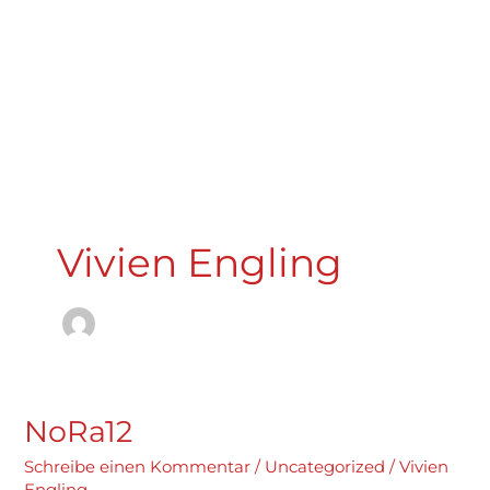
Zum
Inhalt
springen
Vivien Engling
NoRa12
NoRa12
Schreibe einen Kommentar
/
Uncategorized
/
Vivien